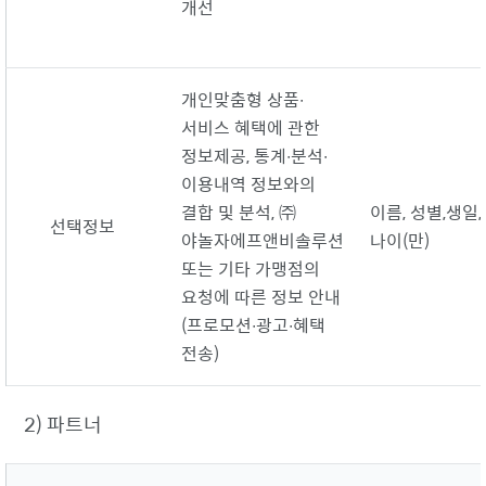
개선
개인맞춤형 상품∙
서비스 혜택에 관한
정보제공, 통계∙분석∙
이용내역 정보와의
결합 및 분석, ㈜
이름, 성별,
생일,
선택정보
야놀자에프앤비솔루션
나이(만)
또는 기타 가맹점의
요청에 따른 정보 안내
(프로모션∙광고∙혜택
전송)
2) 파트너