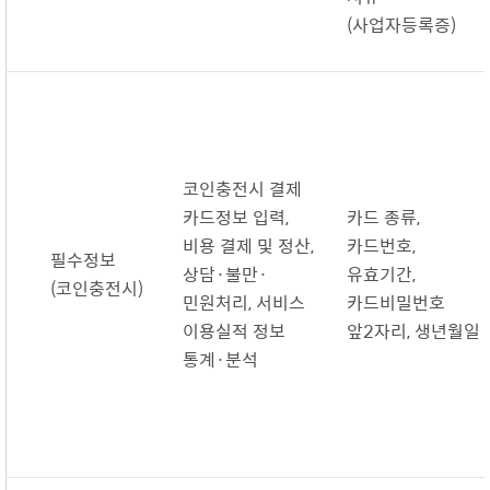
(사업자등록증)
코인충전시 결제
카드정보 입력,
카드 종류,
비용 결제 및 정산,
카드번호,
필수정보
상담
·
불만
·
유효기간,
(코인충전시)
민원처리, 서비스
카드비밀번호
이용실적 정보
앞2자리, 생년월일
통계
·
분석