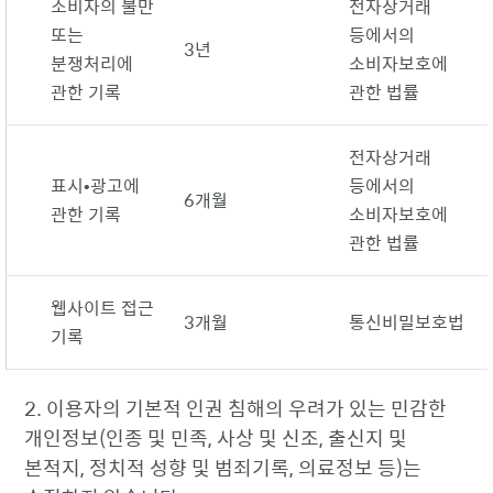
소비자의 불만
전자상거래
또는
등에서의
3년
분쟁처리에
소비자보호에
관한 기록
관한 법률
전자상거래
표시•광고에
등에서의
6개월
관한 기록
소비자보호에
관한 법률
웹사이트 접근
3개월
통신비밀보호법
기록
2. 이용자의 기본적 인권 침해의 우려가 있는 민감한
개인정보(인종 및 민족, 사상 및 신조, 출신지 및
본적지, 정치적 성향 및 범죄기록, 의료정보 등)는