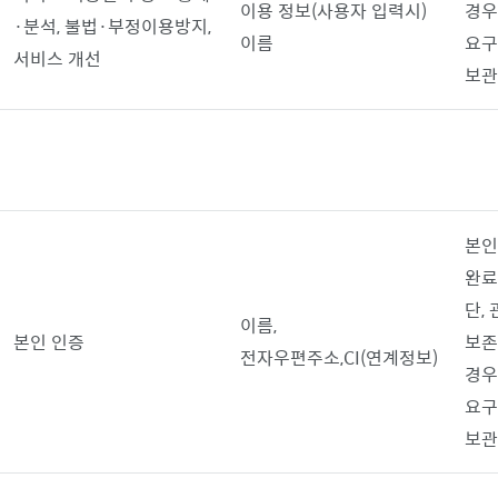
이용 정보(사용자 입력시)
경우
·분석, 불법·부정이용방지,
이름
요구
서비스 개선
보
본인
완
단,
이름,
본인 인증
보존
전자우편주소,CI(연계정보)
경우
요구
보