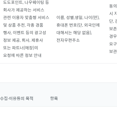
도도포인트, 나우웨이팅 등
동의
회사가 제공하는 서비스
시 
관련 이용자 맞춤형 서비스
이름, 성별,
생일, 나이(만)
,
단,
및 상품 추천, 각종 경품
휴대폰 번호(단, 외국인에
보존
행사, 이벤트 등의 광고성
대해서는 해당 없음),
경우
정보 제공, 회사, 제휴사
전자우편주소
요구
또는 파트너(매장)의
보
요청에 따른 정보 안내
수집∙이용동의 목적
항목